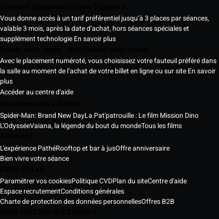
Comment fonctionne la carte 5 places ?
Vous donne accès à un tarif préférentiel jusqu’à 3 places par séances,
valable 3 mois, après la date d’achat, hors séances spéciales et
supplément technologie
En savoir plus
Prenez votre temps, votre fauteuil vous attend
Avec le placement numéroté, vous choisissez votre fauteuil préféré dans
la salle au moment de l’achat de votre billet en ligne ou sur site
En savoir
plus
Accéder au centre d'aide
Les nouveautés à l'affiche
Spider-Man: Brand New Day
La Pat'patrouille : Le film Mission Dino
L'Odyssée
Vaiana, la légende du bout du monde
Tous les films
À PROPOS
L'expérience Pathé
Rooftop et bar à jus
Offre anniversaire
Bien vivre votre séance
LIENS UTILES
Paramétrer vos cookies
Politique CVD
Plan du site
Centre d'aide
Espace recrutement
Conditions générales
Charte de protection des données personnelles
Offres B2B
VOUS AVEZ DES QUESTIONS ?