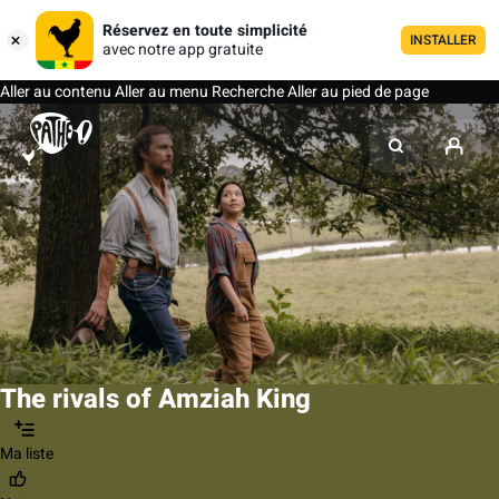
Réservez en toute simplicité
INSTALLER
avec notre app gratuite
Aller au contenu
Aller au menu
Recherche
Aller au pied de page
The rivals of Amziah King
Ma liste