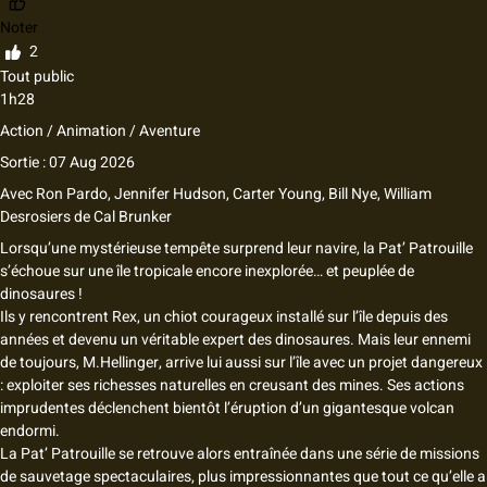
Noter
2
Tout public
1h28
Action / Animation / Aventure
Sortie : 07 Aug 2026
Avec
Ron Pardo
,
Jennifer Hudson
,
Carter Young
,
Bill Nye
,
William
Desrosiers
de
Cal Brunker
Lorsqu’une mystérieuse tempête surprend leur navire, la Pat’ Patrouille
s’échoue sur une île tropicale encore inexplorée… et peuplée de
dinosaures !
Ils y rencontrent Rex, un chiot courageux installé sur l’île depuis des
années et devenu un véritable expert des dinosaures. Mais leur ennemi
de toujours, M.Hellinger, arrive lui aussi sur l’île avec un projet dangereux
: exploiter ses richesses naturelles en creusant des mines. Ses actions
imprudentes déclenchent bientôt l’éruption d’un gigantesque volcan
endormi.
La Pat’ Patrouille se retrouve alors entraînée dans une série de missions
de sauvetage spectaculaires, plus impressionnantes que tout ce qu’elle a