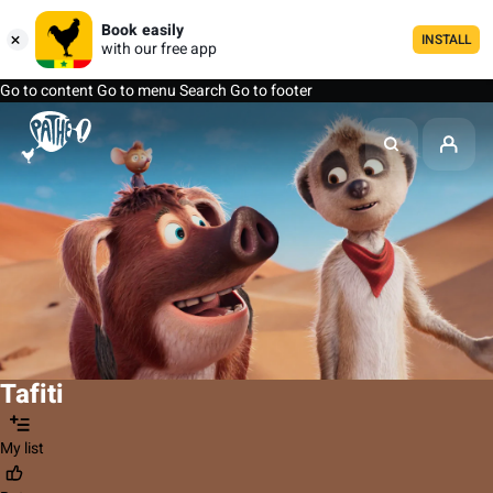
Book easily
INSTALL
with our free app
Go to content
Go to menu
Search
Go to footer
Tafiti
My list