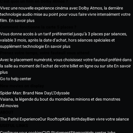
C’est quoi un film en Dolby Atmos ?
Vivez une nouvelle expérience cinéma avec Dolby Atmos, la dernière
technologie audio mise au point pour vous faire vivre intensément votre
film.
En savoir plus
Comment fonctionne la carte 5 places ?
Vous donne accès à un tarif préférentiel jusqu’à 3 places par séances,
valable 3 mois, après la date d’achat, hors séances spéciales et
supplément technologie
En savoir plus
Prenez votre temps, votre fauteuil vous attend
Avec le placement numéroté, vous choisissez votre fauteuil préféré dans
la salle au moment de l’achat de votre billet en ligne ou sur site
En savoir
plus
Go to help center
New movies on display
Spider-Man: Brand New Day
L'Odyssée
Vaiana, la légende du bout du monde
Des minions et des monstres
All movies
ABOUT
The Pathé Experience
Our Rooftop
Kids Birthday
Bien vivre votre séance
USEFUL LINKS
Configure your cookies
CVD Statement
Sitemap
Help center
Jobs