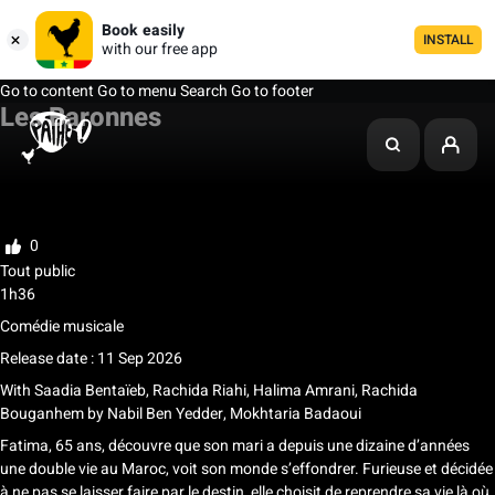
Book easily
INSTALL
with our free app
Go to content
Go to menu
Search
Go to footer
Les Baronnes
My list
Rate
0
Tout public
1h36
Comédie musicale
Release date : 11 Sep 2026
With
Saadia Bentaïeb, Rachida Riahi, Halima Amrani, Rachida
Bouganhem
by
Nabil Ben Yedder, Mokhtaria Badaoui
Fatima, 65 ans, découvre que son mari a depuis une dizaine d’années
une double vie au Maroc, voit son monde s’effondrer. Furieuse et décidée
à ne pas se laisser faire par le destin, elle choisit de reprendre sa vie là où