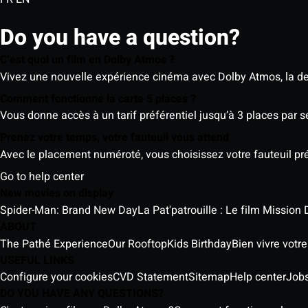
Do you have a question?
C’est quoi un film en Dolby Atmos ?
Vivez une nouvelle expérience cinéma avec Dolby Atmos, la der
Comment fonctionne la carte 5 places ?
Vous donne accès à un tarif préférentiel jusqu’à 3 places par 
Prenez votre temps, votre fauteuil vous attend
Avec le placement numéroté, vous choisissez votre fauteuil préf
Go to help center
New movies on display
Spider-Man: Brand New Day
La Pat'patrouille : Le film Mission 
ABOUT
The Pathé Experience
Our Rooftop
Kids Birthday
Bien vivre votr
USEFUL LINKS
Configure your cookies
CVD Statement
Sitemap
Help center
Job
DO YOU HAVE ANY QUESTIONS?