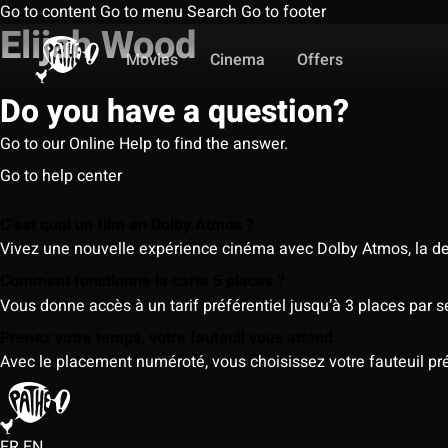
Go to content
Go to menu
Search
Go to footer
Elijah Wood
Movies
Cinema
Offers
Do you have a question?
Go to our Online Help to find the answer.
Go to help center
C’est quoi un film en Dolby Atmos ?
Vivez une nouvelle expérience cinéma avec Dolby Atmos, la der
Comment fonctionne la carte 5 places ?
Vous donne accès à un tarif préférentiel jusqu’à 3 places par 
Prenez votre temps, votre fauteuil vous attend
Avec le placement numéroté, vous choisissez votre fauteuil préf
FR
EN