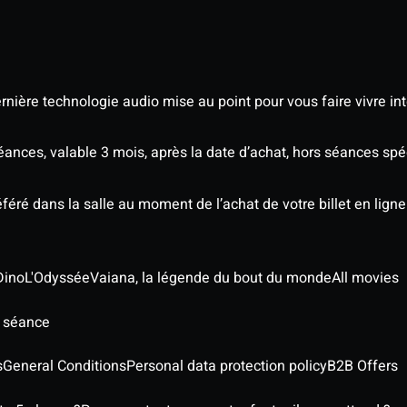
nière technologie audio mise au point pour vous faire vivre in
séances, valable 3 mois, après la date d’achat, hors séances s
éré dans la salle au moment de l’achat de votre billet en ligne
Dino
L'Odyssée
Vaiana, la légende du bout du monde
All movies
e séance
s
General Conditions
Personal data protection policy
B2B Offers