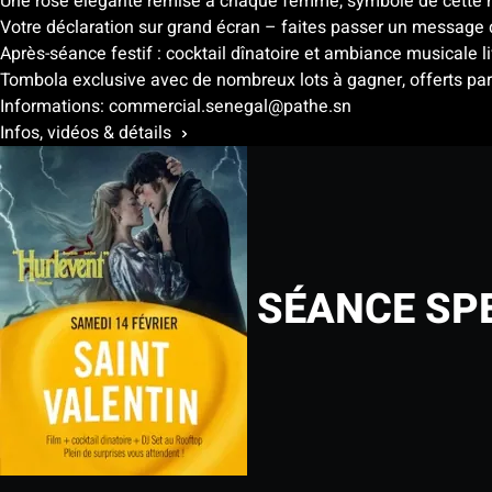
Une rose élégante remise à chaque femme, symbole de cette n
Votre déclaration sur grand écran – faites passer un message d
Après-séance festif : cocktail dînatoire et ambiance musicale li
Tombola exclusive avec de nombreux lots à gagner, offerts par
Informations: commercial.senegal@pathe.sn
Infos, vidéos & détails
SÉANCE SPE