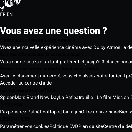
FR
EN
Vous avez une question ?
C’est quoi un film en Dolby Atmos ?
Vivez une nouvelle expérience cinéma avec Dolby Atmos, la der
Comment fonctionne la carte 5 places ?
Vous donne accès à un tarif préférentiel jusqu’à 3 places par 
Prenez votre temps, votre fauteuil vous attend
Avec le placement numéroté, vous choisissez votre fauteuil préf
Accéder au centre d'aide
Les nouveautés à l'affiche
Spider-Man: Brand New Day
La Pat'patrouille : Le film Mission 
À PROPOS
L'expérience Pathé
Rooftop et bar à jus
Offre anniversaire
Bien v
LIENS UTILES
Paramétrer vos cookies
Politique CVD
Plan du site
Centre d'aide