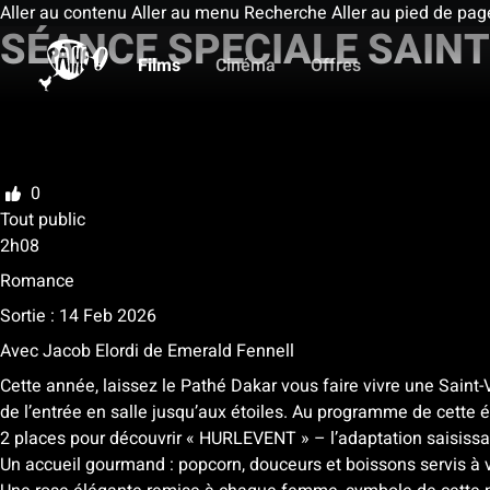
Aller au contenu
Aller au menu
Recherche
Aller au pied de pag
SÉANCE SPECIALE SAINT
Films
Cinéma
Offres
Ma liste
Noter
0
Tout public
2h08
Romance
Sortie : 14 Feb 2026
Avec
Jacob Elordi
de
Emerald Fennell
Cette année, laissez le Pathé Dakar vous faire vivre une Saint
de l’entrée en salle jusqu’aux étoiles. Au programme de cette éd
2 places pour découvrir « HURLEVENT » – l’adaptation saisiss
Un accueil gourmand : popcorn, douceurs et boissons servis à v