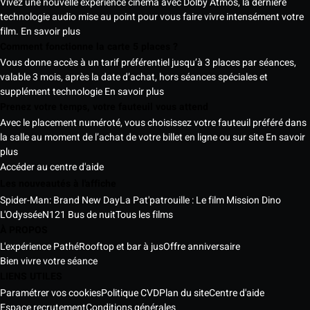
Vivez une nouvelle expérience cinéma avec Dolby Atmos, la dernière
technologie audio mise au point pour vous faire vivre intensément votre
film.
En savoir plus
Comment fonctionne la carte 5 places ?
Vous donne accès à un tarif préférentiel jusqu’à 3 places par séances,
valable 3 mois, après la date d’achat, hors séances spéciales et
supplément technologie
En savoir plus
Prenez votre temps, votre fauteuil vous attend
Avec le placement numéroté, vous choisissez votre fauteuil préféré dans
la salle au moment de l’achat de votre billet en ligne ou sur site
En savoir
plus
Accéder au centre d'aide
Les nouveautés à l'affiche
Spider-Man: Brand New Day
La Pat'patrouille : Le film Mission Dino
L'Odyssée
N121 Bus de nuit
Tous les films
À PROPOS
L'expérience Pathé
Rooftop et bar à jus
Offre anniversaire
Bien vivre votre séance
LIENS UTILES
Paramétrer vos cookies
Politique CVD
Plan du site
Centre d'aide
Espace recrutement
Conditions générales