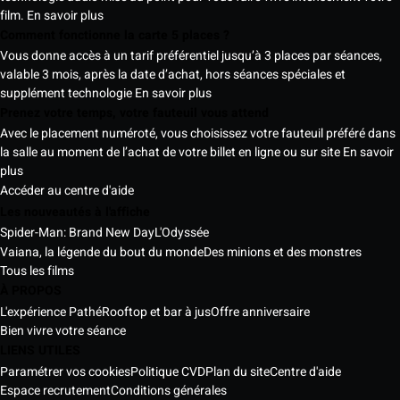
film.
En savoir plus
Comment fonctionne la carte 5 places ?
Vous donne accès à un tarif préférentiel jusqu’à 3 places par séances,
valable 3 mois, après la date d’achat, hors séances spéciales et
supplément technologie
En savoir plus
Prenez votre temps, votre fauteuil vous attend
Avec le placement numéroté, vous choisissez votre fauteuil préféré dans
la salle au moment de l’achat de votre billet en ligne ou sur site
En savoir
plus
Accéder au centre d'aide
Les nouveautés à l'affiche
Spider-Man: Brand New Day
L'Odyssée
Vaiana, la légende du bout du monde
Des minions et des monstres
Tous les films
À PROPOS
L'expérience Pathé
Rooftop et bar à jus
Offre anniversaire
Bien vivre votre séance
LIENS UTILES
Paramétrer vos cookies
Politique CVD
Plan du site
Centre d'aide
Espace recrutement
Conditions générales