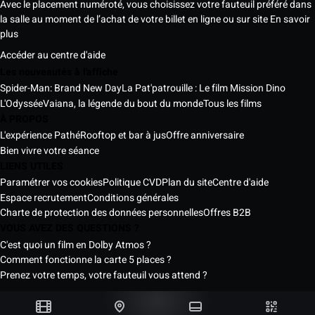
Avec le placement numéroté, vous choisissez votre fauteuil préféré dans
la salle au moment de l’achat de votre billet en ligne ou sur site
En savoir
plus
Accéder au centre d'aide
Les nouveautés à l'affiche
Spider-Man: Brand New Day
La Pat'patrouille : Le film Mission Dino
L'Odyssée
Vaiana, la légende du bout du monde
Tous les films
À PROPOS
L'expérience Pathé
Rooftop et bar à jus
Offre anniversaire
Bien vivre votre séance
LIENS UTILES
Paramétrer vos cookies
Politique CVD
Plan du site
Centre d'aide
Espace recrutement
Conditions générales
Charte de protection des données personnelles
Offres B2B
VOUS AVEZ DES QUESTIONS ?
C'est quoi un film en Dolby Atmos ?
Comment fonctionne la carte 5 places ?
Prenez votre temps, votre fauteuil vous attend ?
Les Cinémas Pathé Sénégal © 2026