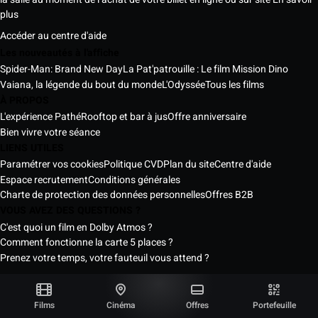
plus
Accéder au centre d'aide
Les nouveautés à l'affiche
Spider-Man: Brand New Day
La Pat'patrouille : Le film Mission Dino
Vaiana, la légende du bout du monde
L'Odyssée
Tous les films
À PROPOS
L'expérience Pathé
Rooftop et bar à jus
Offre anniversaire
Bien vivre votre séance
LIENS UTILES
Paramétrer vos cookies
Politique CVD
Plan du site
Centre d'aide
Espace recrutement
Conditions générales
Charte de protection des données personnelles
Offres B2B
VOUS AVEZ DES QUESTIONS ?
C'est quoi un film en Dolby Atmos ?
Comment fonctionne la carte 5 places ?
Prenez votre temps, votre fauteuil vous attend ?
Les Cinémas Pathé Sénégal © 2026
Tous droits réservés ®
Films
Cinéma
Offres
Portefeuille