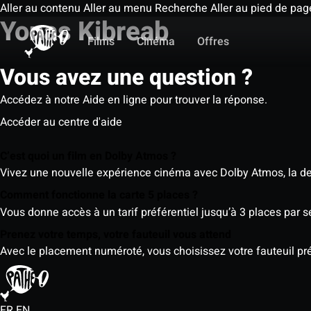
Aller au contenu
Aller au menu
Recherche
Aller au pied de pag
Yonas Kibreab
Films
Cinéma
Offres
Vous avez une question ?
Accédez à notre Aide en ligne pour trouver la réponse.
Accéder au centre d'aide
C’est quoi un film en Dolby Atmos ?
Vivez une nouvelle expérience cinéma avec Dolby Atmos, la der
Comment fonctionne la carte 5 places ?
Vous donne accès à un tarif préférentiel jusqu’à 3 places par 
Prenez votre temps, votre fauteuil vous attend
Avec le placement numéroté, vous choisissez votre fauteuil préf
FR
EN