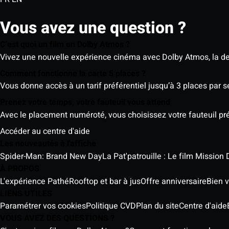
Vous avez une question ?
C’est quoi un film en Dolby Atmos ?
Vivez une nouvelle expérience cinéma avec Dolby Atmos, la der
Comment fonctionne la carte 5 places ?
Vous donne accès à un tarif préférentiel jusqu’à 3 places par 
Prenez votre temps, votre fauteuil vous attend
Avec le placement numéroté, vous choisissez votre fauteuil préf
Accéder au centre d'aide
Les nouveautés à l'affiche
Spider-Man: Brand New Day
La Pat'patrouille : Le film Mission 
À PROPOS
L'expérience Pathé
Rooftop et bar à jus
Offre anniversaire
Bien v
LIENS UTILES
Paramétrer vos cookies
Politique CVD
Plan du site
Centre d'aide
VOUS AVEZ DES QUESTIONS ?