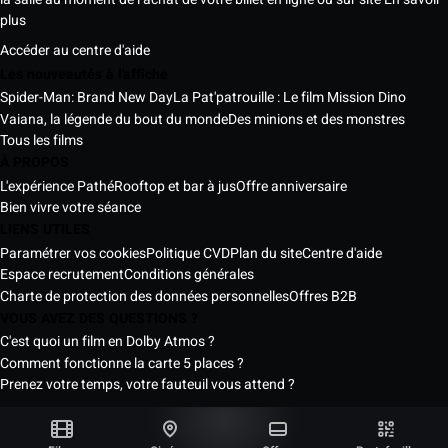
plus
Accéder au centre d'aide
Les nouveautés à l'affiche
Spider-Man: Brand New Day
La Pat'patrouille : Le film Mission Dino
Vaiana, la légende du bout du monde
Des minions et des monstres
Tous les films
À PROPOS
L'expérience Pathé
Rooftop et bar à jus
Offre anniversaire
Bien vivre votre séance
LIENS UTILES
Paramétrer vos cookies
Politique CVD
Plan du site
Centre d'aide
Espace recrutement
Conditions générales
Charte de protection des données personnelles
Offres B2B
VOUS AVEZ DES QUESTIONS ?
C'est quoi un film en Dolby Atmos ?
Comment fonctionne la carte 5 places ?
Prenez votre temps, votre fauteuil vous attend ?
Les Cinémas Pathé Sénégal © 2026