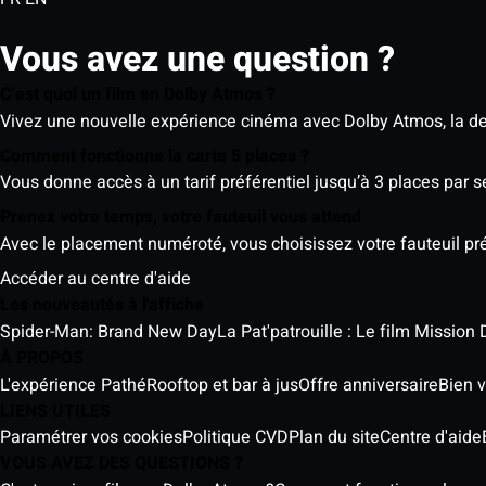
Vous avez une question ?
C’est quoi un film en Dolby Atmos ?
Vivez une nouvelle expérience cinéma avec Dolby Atmos, la der
Comment fonctionne la carte 5 places ?
Vous donne accès à un tarif préférentiel jusqu’à 3 places par 
Prenez votre temps, votre fauteuil vous attend
Avec le placement numéroté, vous choisissez votre fauteuil préf
Accéder au centre d'aide
Les nouveautés à l'affiche
Spider-Man: Brand New Day
La Pat'patrouille : Le film Mission 
À PROPOS
L'expérience Pathé
Rooftop et bar à jus
Offre anniversaire
Bien v
LIENS UTILES
Paramétrer vos cookies
Politique CVD
Plan du site
Centre d'aide
VOUS AVEZ DES QUESTIONS ?