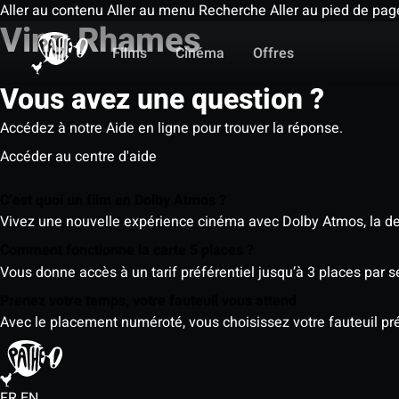
Aller au contenu
Aller au menu
Recherche
Aller au pied de pag
Ving Rhames
Films
Cinéma
Offres
Vous avez une question ?
Accédez à notre Aide en ligne pour trouver la réponse.
Accéder au centre d'aide
C’est quoi un film en Dolby Atmos ?
Vivez une nouvelle expérience cinéma avec Dolby Atmos, la der
Comment fonctionne la carte 5 places ?
Vous donne accès à un tarif préférentiel jusqu’à 3 places par 
Prenez votre temps, votre fauteuil vous attend
Avec le placement numéroté, vous choisissez votre fauteuil préf
FR
EN