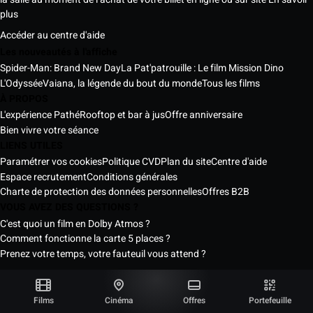
plus
Accéder au centre d'aide
Les nouveautés à l'affiche
Spider-Man: Brand New Day
La Pat'patrouille : Le film Mission Dino
L'Odyssée
Vaiana, la légende du bout du monde
Tous les films
À PROPOS
L'expérience Pathé
Rooftop et bar à jus
Offre anniversaire
Bien vivre votre séance
LIENS UTILES
Paramétrer vos cookies
Politique CVD
Plan du site
Centre d'aide
Espace recrutement
Conditions générales
Charte de protection des données personnelles
Offres B2B
VOUS AVEZ DES QUESTIONS ?
C'est quoi un film en Dolby Atmos ?
Comment fonctionne la carte 5 places ?
Prenez votre temps, votre fauteuil vous attend ?
Les Cinémas Pathé Sénégal © 2026
Tous droits réservés ®
Films
Cinéma
Offres
Portefeuille