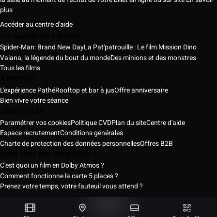
plus
Accéder au centre d'aide
Les nouveautés à l'affiche
Spider-Man: Brand New Day
La Pat'patrouille : Le film Mission Dino
Vaiana, la légende du bout du monde
Des minions et des monstres
Tous les films
À PROPOS
L'expérience Pathé
Rooftop et bar à jus
Offre anniversaire
Bien vivre votre séance
LIENS UTILES
Paramétrer vos cookies
Politique CVD
Plan du site
Centre d'aide
Espace recrutement
Conditions générales
Charte de protection des données personnelles
Offres B2B
VOUS AVEZ DES QUESTIONS ?
C'est quoi un film en Dolby Atmos ?
Comment fonctionne la carte 5 places ?
Prenez votre temps, votre fauteuil vous attend ?
Les Cinémas Pathé Sénégal © 2026