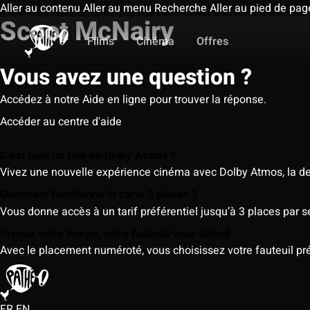
Aller au contenu
Aller au menu
Recherche
Aller au pied de pag
Scoot McNairy
Films
Cinéma
Offres
Vous avez une question ?
Accédez à notre Aide en ligne pour trouver la réponse.
Accéder au centre d'aide
C’est quoi un film en Dolby Atmos ?
Vivez une nouvelle expérience cinéma avec Dolby Atmos, la der
Comment fonctionne la carte 5 places ?
Vous donne accès à un tarif préférentiel jusqu’à 3 places par 
Prenez votre temps, votre fauteuil vous attend
Avec le placement numéroté, vous choisissez votre fauteuil préf
FR
EN