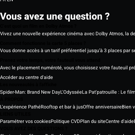
Vous avez une question ?
C’est quoi un film en Dolby Atmos ?
Vivez une nouvelle expérience cinéma avec Dolby Atmos, la der
Comment fonctionne la carte 5 places ?
Vous donne accès à un tarif préférentiel jusqu’à 3 places par 
Prenez votre temps, votre fauteuil vous attend
Avec le placement numéroté, vous choisissez votre fauteuil préf
Accéder au centre d'aide
Les nouveautés à l'affiche
Spider-Man: Brand New Day
L'Odyssée
La Pat'patrouille : Le fi
À PROPOS
L'expérience Pathé
Rooftop et bar à jus
Offre anniversaire
Bien v
LIENS UTILES
Paramétrer vos cookies
Politique CVD
Plan du site
Centre d'aide
VOUS AVEZ DES QUESTIONS ?