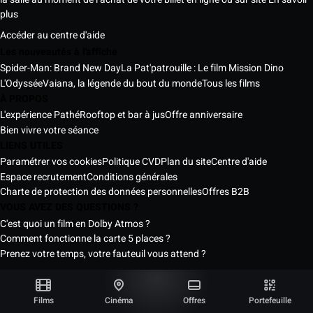
plus
Accéder au centre d'aide
Les nouveautés à l'affiche
Spider-Man: Brand New Day
La Pat'patrouille : Le film Mission Dino
L'Odyssée
Vaiana, la légende du bout du monde
Tous les films
À PROPOS
L'expérience Pathé
Rooftop et bar à jus
Offre anniversaire
Bien vivre votre séance
LIENS UTILES
Paramétrer vos cookies
Politique CVD
Plan du site
Centre d'aide
Espace recrutement
Conditions générales
Charte de protection des données personnelles
Offres B2B
VOUS AVEZ DES QUESTIONS ?
C'est quoi un film en Dolby Atmos ?
Comment fonctionne la carte 5 places ?
Prenez votre temps, votre fauteuil vous attend ?
Les Cinémas Pathé Sénégal © 2026
Tous droits réservés ®
Films
Cinéma
Offres
Portefeuille