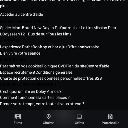
plus
Accéder au centre d'aide
Les nouveautés à l'affiche
Spider-Man: Brand New Day
La Pat'patrouille : Le film Mission Dino
L'Odyssée
N121 Bus de nuit
Tous les films
À PROPOS
L'expérience Pathé
Rooftop et bar à jus
Offre anniversaire
Bien vivre votre séance
LIENS UTILES
Paramétrer vos cookies
Politique CVD
Plan du site
Centre d'aide
Espace recrutement
Conditions générales
Charte de protection des données personnelles
Offres B2B
VOUS AVEZ DES QUESTIONS ?
C'est quoi un film en Dolby Atmos ?
Comment fonctionne la carte 5 places ?
Prenez votre temps, votre fauteuil vous attend ?
Les Cinémas Pathé Sénégal © 2026
Tous droits réservés ®
Films
Cinéma
Offres
Portefeuille