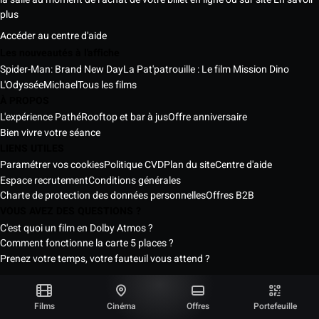
plus
Accéder au centre d'aide
Les nouveautés à l'affiche
Spider-Man: Brand New Day
La Pat'patrouille : Le film Mission Dino
L'Odyssée
Michael
Tous les films
À PROPOS
L'expérience Pathé
Rooftop et bar à jus
Offre anniversaire
Bien vivre votre séance
LIENS UTILES
Paramétrer vos cookies
Politique CVD
Plan du site
Centre d'aide
Espace recrutement
Conditions générales
Charte de protection des données personnelles
Offres B2B
VOUS AVEZ DES QUESTIONS ?
C'est quoi un film en Dolby Atmos ?
Comment fonctionne la carte 5 places ?
Prenez votre temps, votre fauteuil vous attend ?
Les Cinémas Pathé Sénégal © 2026
Tous droits réservés ®
Films
Cinéma
Offres
Portefeuille