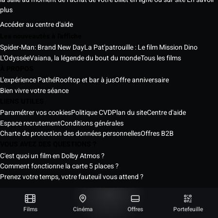
plus
Accéder au centre d'aide
Les nouveautés à l'affiche
Spider-Man: Brand New Day
La Pat'patrouille : Le film Mission Dino
L'Odyssée
Vaiana, la légende du bout du monde
Tous les films
À PROPOS
L'expérience Pathé
Rooftop et bar à jus
Offre anniversaire
Bien vivre votre séance
LIENS UTILES
Paramétrer vos cookies
Politique CVD
Plan du site
Centre d'aide
Espace recrutement
Conditions générales
Charte de protection des données personnelles
Offres B2B
VOUS AVEZ DES QUESTIONS ?
C'est quoi un film en Dolby Atmos ?
Comment fonctionne la carte 5 places ?
Prenez votre temps, votre fauteuil vous attend ?
Les Cinémas Pathé Sénégal © 2026
Tous droits réservés ®
Films
Cinéma
Offres
Portefeuille