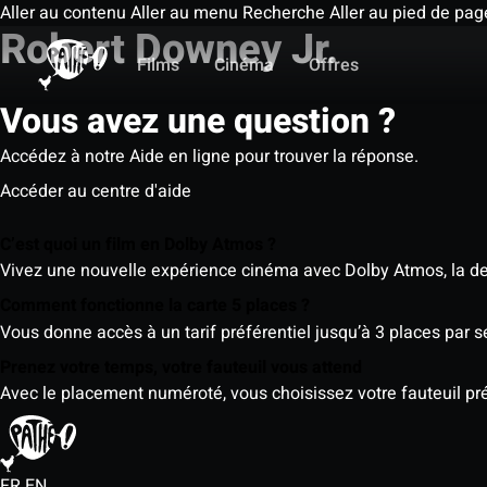
Aller au contenu
Aller au menu
Recherche
Aller au pied de pag
Robert Downey Jr.
Films
Cinéma
Offres
Vous avez une question ?
Accédez à notre Aide en ligne pour trouver la réponse.
Accéder au centre d'aide
C’est quoi un film en Dolby Atmos ?
Vivez une nouvelle expérience cinéma avec Dolby Atmos, la der
Comment fonctionne la carte 5 places ?
Vous donne accès à un tarif préférentiel jusqu’à 3 places par 
Prenez votre temps, votre fauteuil vous attend
Avec le placement numéroté, vous choisissez votre fauteuil préf
FR
EN