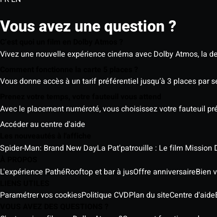
Vous avez une question ?
C’est quoi un film en Dolby Atmos ?
Vivez une nouvelle expérience cinéma avec Dolby Atmos, la der
Comment fonctionne la carte 5 places ?
Vous donne accès à un tarif préférentiel jusqu’à 3 places par 
Prenez votre temps, votre fauteuil vous attend
Avec le placement numéroté, vous choisissez votre fauteuil préf
Accéder au centre d'aide
Les nouveautés à l'affiche
Spider-Man: Brand New Day
La Pat'patrouille : Le film Mission 
À PROPOS
L'expérience Pathé
Rooftop et bar à jus
Offre anniversaire
Bien v
LIENS UTILES
Paramétrer vos cookies
Politique CVD
Plan du site
Centre d'aide
VOUS AVEZ DES QUESTIONS ?