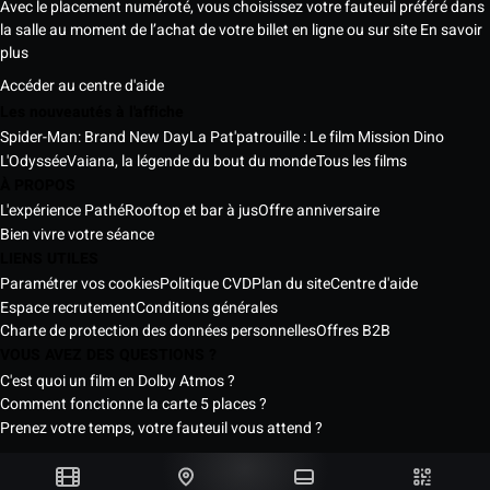
Avec le placement numéroté, vous choisissez votre fauteuil préféré dans
la salle au moment de l’achat de votre billet en ligne ou sur site
En savoir
plus
Accéder au centre d'aide
Les nouveautés à l'affiche
Spider-Man: Brand New Day
La Pat'patrouille : Le film Mission Dino
L'Odyssée
Vaiana, la légende du bout du monde
Tous les films
À PROPOS
L'expérience Pathé
Rooftop et bar à jus
Offre anniversaire
Bien vivre votre séance
LIENS UTILES
Paramétrer vos cookies
Politique CVD
Plan du site
Centre d'aide
Espace recrutement
Conditions générales
Charte de protection des données personnelles
Offres B2B
VOUS AVEZ DES QUESTIONS ?
C'est quoi un film en Dolby Atmos ?
Comment fonctionne la carte 5 places ?
Prenez votre temps, votre fauteuil vous attend ?
Les Cinémas Pathé Sénégal © 2026