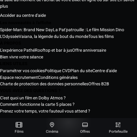
plus
Accéder au centre d'aide
Les nouveautés à l'affiche
Spider-Man: Brand New Day
La Pat'patrouille : Le film Mission Dino
L'Odyssée
Vaiana, la légende du bout du monde
Tous les films
À PROPOS
L'expérience Pathé
Rooftop et bar à jus
Offre anniversaire
Bien vivre votre séance
LIENS UTILES
Paramétrer vos cookies
Politique CVD
Plan du site
Centre d'aide
Espace recrutement
Conditions générales
Charte de protection des données personnelles
Offres B2B
VOUS AVEZ DES QUESTIONS ?
C'est quoi un film en Dolby Atmos ?
Comment fonctionne la carte 5 places ?
Prenez votre temps, votre fauteuil vous attend ?
Les Cinémas Pathé Sénégal © 2026
Tous droits réservés ®
Films
Cinéma
Offres
Portefeuille