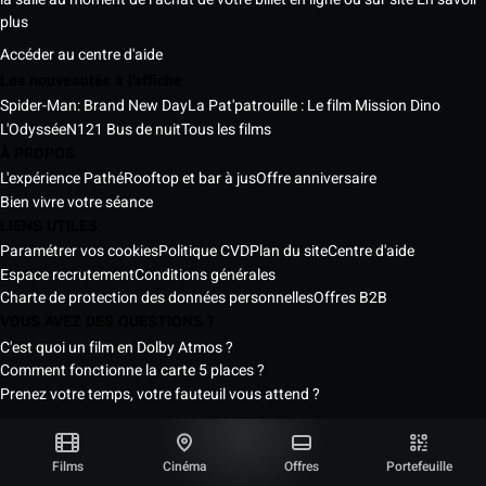
plus
Accéder au centre d'aide
Les nouveautés à l'affiche
Spider-Man: Brand New Day
La Pat'patrouille : Le film Mission Dino
L'Odyssée
N121 Bus de nuit
Tous les films
À PROPOS
L'expérience Pathé
Rooftop et bar à jus
Offre anniversaire
Bien vivre votre séance
LIENS UTILES
Paramétrer vos cookies
Politique CVD
Plan du site
Centre d'aide
Espace recrutement
Conditions générales
Charte de protection des données personnelles
Offres B2B
VOUS AVEZ DES QUESTIONS ?
C'est quoi un film en Dolby Atmos ?
Comment fonctionne la carte 5 places ?
Prenez votre temps, votre fauteuil vous attend ?
Les Cinémas Pathé Sénégal © 2026
Tous droits réservés ®
Films
Cinéma
Offres
Portefeuille