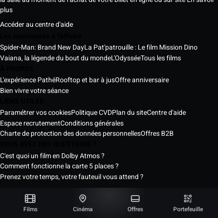
plus
Accéder au centre d'aide
Les nouveautés à l'affiche
Spider-Man: Brand New Day
La Pat'patrouille : Le film Mission Dino
Vaiana, la légende du bout du monde
L'Odyssée
Tous les films
À PROPOS
L'expérience Pathé
Rooftop et bar à jus
Offre anniversaire
Bien vivre votre séance
LIENS UTILES
Paramétrer vos cookies
Politique CVD
Plan du site
Centre d'aide
Espace recrutement
Conditions générales
Charte de protection des données personnelles
Offres B2B
VOUS AVEZ DES QUESTIONS ?
C'est quoi un film en Dolby Atmos ?
Comment fonctionne la carte 5 places ?
Prenez votre temps, votre fauteuil vous attend ?
Les Cinémas Pathé Sénégal © 2026
Tous droits réservés ®
Films
Cinéma
Offres
Portefeuille