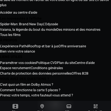
plus
Accéder au centre d'aide
Les nouveautés à l'affiche
Spider-Man: Brand New Day
L'Odyssée
Vaiana, la légende du bout du monde
Des minions et des monstres
Tous les films
À PROPOS
L'expérience Pathé
Rooftop et bar à jus
Offre anniversaire
Bien vivre votre séance
LIENS UTILES
Paramétrer vos cookies
Politique CVD
Plan du site
Centre d'aide
Espace recrutement
Conditions générales
Charte de protection des données personnelles
Offres B2B
VOUS AVEZ DES QUESTIONS ?
C'est quoi un film en Dolby Atmos ?
Comment fonctionne la carte 5 places ?
Prenez votre temps, votre fauteuil vous attend ?
Les Cinémas Pathé Sénégal © 2026