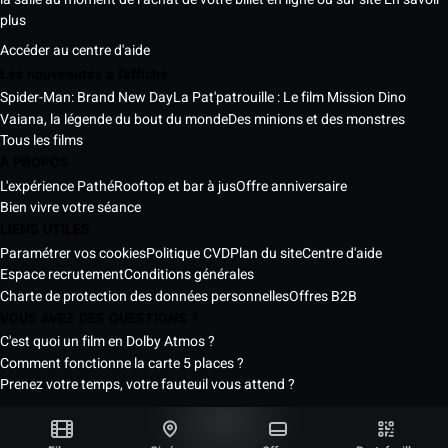
plus
Accéder au centre d'aide
Les nouveautés à l'affiche
Spider-Man: Brand New Day
La Pat'patrouille : Le film Mission Dino
Vaiana, la légende du bout du monde
Des minions et des monstres
Tous les films
À PROPOS
L'expérience Pathé
Rooftop et bar à jus
Offre anniversaire
Bien vivre votre séance
LIENS UTILES
Paramétrer vos cookies
Politique CVD
Plan du site
Centre d'aide
Espace recrutement
Conditions générales
Charte de protection des données personnelles
Offres B2B
VOUS AVEZ DES QUESTIONS ?
C'est quoi un film en Dolby Atmos ?
Comment fonctionne la carte 5 places ?
Prenez votre temps, votre fauteuil vous attend ?
Les Cinémas Pathé Sénégal © 2026