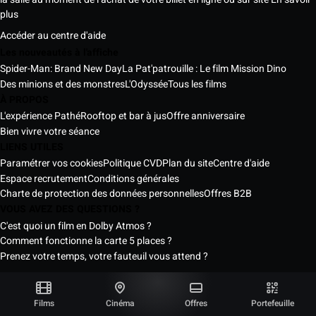
plus
Accéder au centre d'aide
Les nouveautés à l'affiche
Spider-Man: Brand New Day
La Pat'patrouille : Le film Mission Dino
Des minions et des monstres
L'Odyssée
Tous les films
À PROPOS
L'expérience Pathé
Rooftop et bar à jus
Offre anniversaire
Bien vivre votre séance
LIENS UTILES
Paramétrer vos cookies
Politique CVD
Plan du site
Centre d'aide
Espace recrutement
Conditions générales
Charte de protection des données personnelles
Offres B2B
VOUS AVEZ DES QUESTIONS ?
C'est quoi un film en Dolby Atmos ?
Comment fonctionne la carte 5 places ?
Prenez votre temps, votre fauteuil vous attend ?
Les Cinémas Pathé Sénégal © 2026
Tous droits réservés ®
Films
Cinéma
Offres
Portefeuille