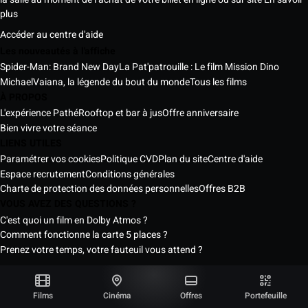
plus
Accéder au centre d'aide
Les nouveautés à l'affiche
Spider-Man: Brand New Day
La Pat'patrouille : Le film Mission Dino
Michael
Vaiana, la légende du bout du monde
Tous les films
À PROPOS
L'expérience Pathé
Rooftop et bar à jus
Offre anniversaire
Bien vivre votre séance
LIENS UTILES
Paramétrer vos cookies
Politique CVD
Plan du site
Centre d'aide
Espace recrutement
Conditions générales
Charte de protection des données personnelles
Offres B2B
VOUS AVEZ DES QUESTIONS ?
C'est quoi un film en Dolby Atmos ?
Comment fonctionne la carte 5 places ?
Prenez votre temps, votre fauteuil vous attend ?
Les Cinémas Pathé Sénégal © 2026
Tous droits réservés ®
Films
Cinéma
Offres
Portefeuille