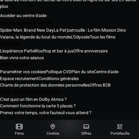
plus
Accéder au centre d'aide
Les nouveautés à l'affiche
Spider-Man: Brand New Day
La Pat'patrouille : Le film Mission Dino
Vaiana, la légende du bout du monde
L'Odyssée
Tous les films
À PROPOS
L'expérience Pathé
Rooftop et bar à jus
Offre anniversaire
Bien vivre votre séance
LIENS UTILES
Paramétrer vos cookies
Politique CVD
Plan du site
Centre d'aide
Espace recrutement
Conditions générales
Charte de protection des données personnelles
Offres B2B
VOUS AVEZ DES QUESTIONS ?
C'est quoi un film en Dolby Atmos ?
Comment fonctionne la carte 5 places ?
Prenez votre temps, votre fauteuil vous attend ?
Les Cinémas Pathé Sénégal © 2026
Tous droits réservés ®
Films
Cinéma
Offres
Portefeuille