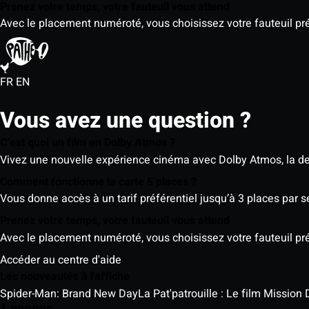
Prenez votre temps, votre fauteuil vous attend
Avec le placement numéroté, vous choisissez votre fauteuil préf
FR
EN
Vous avez une question ?
C’est quoi un film en Dolby Atmos ?
Vivez une nouvelle expérience cinéma avec Dolby Atmos, la der
Comment fonctionne la carte 5 places ?
Vous donne accès à un tarif préférentiel jusqu’à 3 places par 
Prenez votre temps, votre fauteuil vous attend
Avec le placement numéroté, vous choisissez votre fauteuil préf
Accéder au centre d'aide
Les nouveautés à l'affiche
Spider-Man: Brand New Day
La Pat'patrouille : Le film Mission 