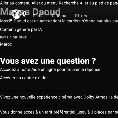
Aller au contenu
Aller au menu
Recherche
Aller au pied de pag
Massa Daoud
Films
Cinéma
Offres
Massa Daoud est un acteur dont la carrière s'étend sur plusie
Contenu généré par IA
PAYS D'ORIGINE
Maroc
Vous avez une question ?
Accédez à notre Aide en ligne pour trouver la réponse.
Accéder au centre d'aide
C’est quoi un film en Dolby Atmos ?
Vivez une nouvelle expérience cinéma avec Dolby Atmos, la der
Comment fonctionne la carte 5 places ?
Vous donne accès à un tarif préférentiel jusqu’à 3 places par 