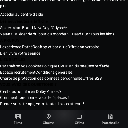
plus
Accéder au centre d'aide
Les nouveautés à l'affiche
Spider-Man: Brand New Day
L'Odyssée
Vaiana, la légende du bout du monde
Evil Dead Burn
Tous les films
À PROPOS
L'expérience Pathé
Rooftop et bar à jus
Offre anniversaire
Bien vivre votre séance
LIENS UTILES
Paramétrer vos cookies
Politique CVD
Plan du site
Centre d'aide
Espace recrutement
Conditions générales
Charte de protection des données personnelles
Offres B2B
VOUS AVEZ DES QUESTIONS ?
C'est quoi un film en Dolby Atmos ?
Comment fonctionne la carte 5 places ?
Prenez votre temps, votre fauteuil vous attend ?
Les Cinémas Pathé Sénégal © 2026
Tous droits réservés ®
Films
Cinéma
Offres
Portefeuille