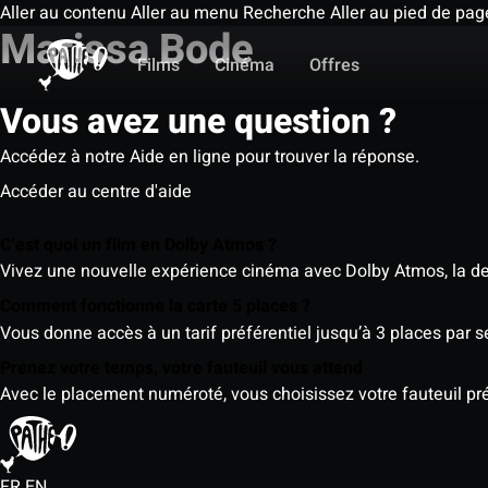
Aller au contenu
Aller au menu
Recherche
Aller au pied de pag
Marissa Bode
Films
Cinéma
Offres
Vous avez une question ?
Accédez à notre Aide en ligne pour trouver la réponse.
Accéder au centre d'aide
C’est quoi un film en Dolby Atmos ?
Vivez une nouvelle expérience cinéma avec Dolby Atmos, la der
Comment fonctionne la carte 5 places ?
Vous donne accès à un tarif préférentiel jusqu’à 3 places par 
Prenez votre temps, votre fauteuil vous attend
Avec le placement numéroté, vous choisissez votre fauteuil préf
FR
EN