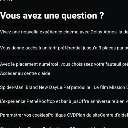
Vous avez une question ?
C’est quoi un film en Dolby Atmos ?
Vivez une nouvelle expérience cinéma avec Dolby Atmos, la der
Comment fonctionne la carte 5 places ?
Vous donne accès à un tarif préférentiel jusqu’à 3 places par 
Prenez votre temps, votre fauteuil vous attend
Avec le placement numéroté, vous choisissez votre fauteuil préf
Accéder au centre d'aide
Les nouveautés à l'affiche
Spider-Man: Brand New Day
La Pat'patrouille : Le film Mission 
À PROPOS
L'expérience Pathé
Rooftop et bar à jus
Offre anniversaire
Bien v
LIENS UTILES
Paramétrer vos cookies
Politique CVD
Plan du site
Centre d'aide
VOUS AVEZ DES QUESTIONS ?