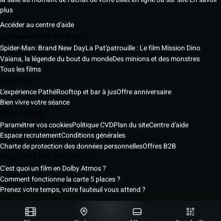
plus
Accéder au centre d'aide
Les nouveautés à l'affiche
Spider-Man: Brand New Day
La Pat'patrouille : Le film Mission Dino
Vaiana, la légende du bout du monde
Des minions et des monstres
Tous les films
À PROPOS
L'expérience Pathé
Rooftop et bar à jus
Offre anniversaire
Bien vivre votre séance
LIENS UTILES
Paramétrer vos cookies
Politique CVD
Plan du site
Centre d'aide
Espace recrutement
Conditions générales
Charte de protection des données personnelles
Offres B2B
VOUS AVEZ DES QUESTIONS ?
C'est quoi un film en Dolby Atmos ?
Comment fonctionne la carte 5 places ?
Prenez votre temps, votre fauteuil vous attend ?
Les Cinémas Pathé Sénégal © 2026