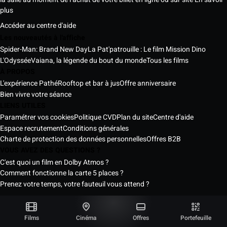
plus
Accéder au centre d'aide
Les nouveautés à l'affiche
Spider-Man: Brand New Day
La Pat'patrouille : Le film Mission Dino
L'Odyssée
Vaiana, la légende du bout du monde
Tous les films
À PROPOS
L'expérience Pathé
Rooftop et bar à jus
Offre anniversaire
Bien vivre votre séance
LIENS UTILES
Paramétrer vos cookies
Politique CVD
Plan du site
Centre d'aide
Espace recrutement
Conditions générales
Charte de protection des données personnelles
Offres B2B
VOUS AVEZ DES QUESTIONS ?
C'est quoi un film en Dolby Atmos ?
Comment fonctionne la carte 5 places ?
Prenez votre temps, votre fauteuil vous attend ?
Les Cinémas Pathé Sénégal © 2026
Tous droits réservés ®
Films
Cinéma
Offres
Portefeuille