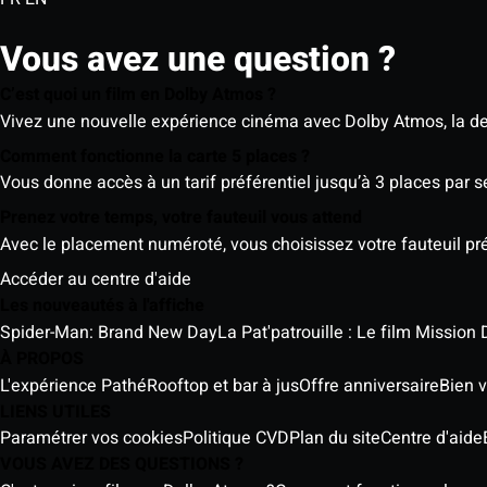
Vous avez une question ?
C’est quoi un film en Dolby Atmos ?
Vivez une nouvelle expérience cinéma avec Dolby Atmos, la der
Comment fonctionne la carte 5 places ?
Vous donne accès à un tarif préférentiel jusqu’à 3 places par 
Prenez votre temps, votre fauteuil vous attend
Avec le placement numéroté, vous choisissez votre fauteuil préf
Accéder au centre d'aide
Les nouveautés à l'affiche
Spider-Man: Brand New Day
La Pat'patrouille : Le film Mission 
À PROPOS
L'expérience Pathé
Rooftop et bar à jus
Offre anniversaire
Bien v
LIENS UTILES
Paramétrer vos cookies
Politique CVD
Plan du site
Centre d'aide
VOUS AVEZ DES QUESTIONS ?