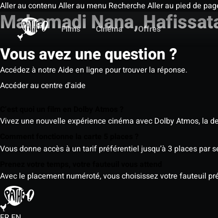
Aller au contenu
Aller au menu
Recherche
Aller au pied de pag
Mahamadi Nana, Hafissata
Films
Cinéma
Offres
Vous avez une question ?
Accédez à notre Aide en ligne pour trouver la réponse.
Accéder au centre d'aide
C’est quoi un film en Dolby Atmos ?
Vivez une nouvelle expérience cinéma avec Dolby Atmos, la der
Comment fonctionne la carte 5 places ?
Vous donne accès à un tarif préférentiel jusqu’à 3 places par 
Prenez votre temps, votre fauteuil vous attend
Avec le placement numéroté, vous choisissez votre fauteuil préf
FR
EN