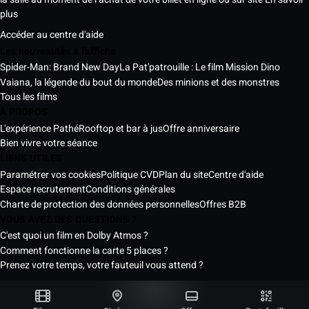
plus
Accéder au centre d'aide
Les nouveautés à l'affiche
Spider-Man: Brand New Day
La Pat'patrouille : Le film Mission Dino
Vaiana, la légende du bout du monde
Des minions et des monstres
Tous les films
À PROPOS
L'expérience Pathé
Rooftop et bar à jus
Offre anniversaire
Bien vivre votre séance
LIENS UTILES
Paramétrer vos cookies
Politique CVD
Plan du site
Centre d'aide
Espace recrutement
Conditions générales
Charte de protection des données personnelles
Offres B2B
VOUS AVEZ DES QUESTIONS ?
C'est quoi un film en Dolby Atmos ?
Comment fonctionne la carte 5 places ?
Prenez votre temps, votre fauteuil vous attend ?
Les Cinémas Pathé Sénégal © 2026