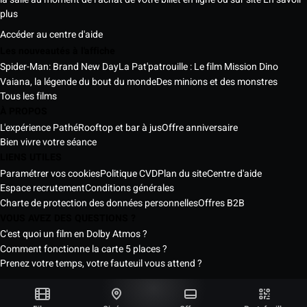
plus
Accéder au centre d'aide
Les nouveautés à l'affiche
Spider-Man: Brand New Day
La Pat'patrouille : Le film Mission Dino
Vaiana, la légende du bout du monde
Des minions et des monstres
Tous les films
À PROPOS
L'expérience Pathé
Rooftop et bar à jus
Offre anniversaire
Bien vivre votre séance
LIENS UTILES
Paramétrer vos cookies
Politique CVD
Plan du site
Centre d'aide
Espace recrutement
Conditions générales
Charte de protection des données personnelles
Offres B2B
VOUS AVEZ DES QUESTIONS ?
C'est quoi un film en Dolby Atmos ?
Comment fonctionne la carte 5 places ?
Prenez votre temps, votre fauteuil vous attend ?
Les Cinémas Pathé Sénégal © 2026