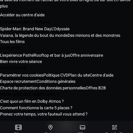
plus
Accéder au centre d'aide
Les nouveautés à l'affiche
Spider-Man: Brand New Day
L'Odyssée
Vaiana, la légende du bout du monde
Des minions et des monstres
Tous les films
À PROPOS
L'expérience Pathé
Rooftop et bar à jus
Offre anniversaire
Bien vivre votre séance
LIENS UTILES
Paramétrer vos cookies
Politique CVD
Plan du site
Centre d'aide
Espace recrutement
Conditions générales
Charte de protection des données personnelles
Offres B2B
VOUS AVEZ DES QUESTIONS ?
C'est quoi un film en Dolby Atmos ?
Comment fonctionne la carte 5 places ?
Prenez votre temps, votre fauteuil vous attend ?
Les Cinémas Pathé Sénégal © 2026