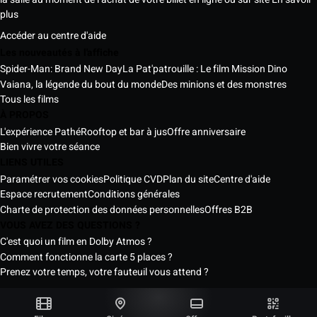
plus
Accéder au centre d'aide
Les nouveautés à l'affiche
Spider-Man: Brand New Day
La Pat'patrouille : Le film Mission Dino
Vaiana, la légende du bout du monde
Des minions et des monstres
Tous les films
À PROPOS
L'expérience Pathé
Rooftop et bar à jus
Offre anniversaire
Bien vivre votre séance
LIENS UTILES
Paramétrer vos cookies
Politique CVD
Plan du site
Centre d'aide
Espace recrutement
Conditions générales
Charte de protection des données personnelles
Offres B2B
VOUS AVEZ DES QUESTIONS ?
C'est quoi un film en Dolby Atmos ?
Comment fonctionne la carte 5 places ?
Prenez votre temps, votre fauteuil vous attend ?
Les Cinémas Pathé Sénégal © 2026