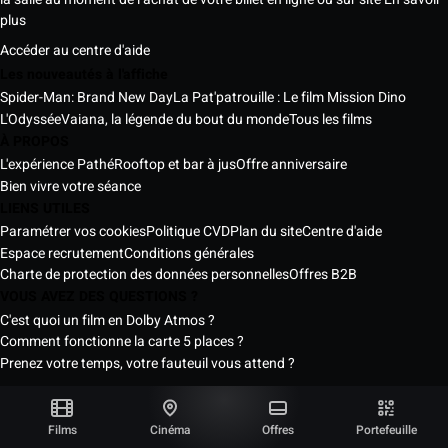
plus
Accéder au centre d'aide
Les nouveautés à l'affiche
Spider-Man: Brand New Day
La Pat'patrouille : Le film Mission Dino
L'Odyssée
Vaiana, la légende du bout du monde
Tous les films
À PROPOS
L'expérience Pathé
Rooftop et bar à jus
Offre anniversaire
Bien vivre votre séance
LIENS UTILES
Paramétrer vos cookies
Politique CVD
Plan du site
Centre d'aide
Espace recrutement
Conditions générales
Charte de protection des données personnelles
Offres B2B
VOUS AVEZ DES QUESTIONS ?
C'est quoi un film en Dolby Atmos ?
Comment fonctionne la carte 5 places ?
Prenez votre temps, votre fauteuil vous attend ?
Les Cinémas Pathé Sénégal © 2026
Tous droits réservés ®
Films
Cinéma
Offres
Portefeuille