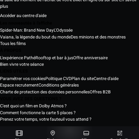
plus
Accéder au centre d'aide
Les nouveautés à l'affiche
Spider-Man: Brand New Day
L'Odyssée
Vaiana, la légende du bout du monde
Des minions et des monstres
Tous les films
À PROPOS
L'expérience Pathé
Rooftop et bar à jus
Offre anniversaire
Bien vivre votre séance
LIENS UTILES
Paramétrer vos cookies
Politique CVD
Plan du site
Centre d'aide
Espace recrutement
Conditions générales
Charte de protection des données personnelles
Offres B2B
VOUS AVEZ DES QUESTIONS ?
C'est quoi un film en Dolby Atmos ?
Comment fonctionne la carte 5 places ?
Prenez votre temps, votre fauteuil vous attend ?
Les Cinémas Pathé Sénégal © 2026