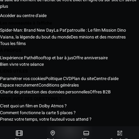
plus
Accéder au centre d'aide
Les nouveautés à l'affiche
Spider-Man: Brand New Day
La Pat'patrouille : Le film Mission Dino
Vaiana, la légende du bout du monde
Des minions et des monstres
Tous les films
À PROPOS
L'expérience Pathé
Rooftop et bar à jus
Offre anniversaire
Bien vivre votre séance
LIENS UTILES
Paramétrer vos cookies
Politique CVD
Plan du site
Centre d'aide
Espace recrutement
Conditions générales
Charte de protection des données personnelles
Offres B2B
VOUS AVEZ DES QUESTIONS ?
C'est quoi un film en Dolby Atmos ?
Comment fonctionne la carte 5 places ?
Prenez votre temps, votre fauteuil vous attend ?
Les Cinémas Pathé Sénégal © 2026