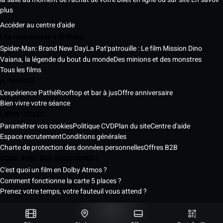
plus
Accéder au centre d'aide
Les nouveautés à l'affiche
Spider-Man: Brand New Day
La Pat'patrouille : Le film Mission Dino
Vaiana, la légende du bout du monde
Des minions et des monstres
Tous les films
À PROPOS
L'expérience Pathé
Rooftop et bar à jus
Offre anniversaire
Bien vivre votre séance
LIENS UTILES
Paramétrer vos cookies
Politique CVD
Plan du site
Centre d'aide
Espace recrutement
Conditions générales
Charte de protection des données personnelles
Offres B2B
VOUS AVEZ DES QUESTIONS ?
C'est quoi un film en Dolby Atmos ?
Comment fonctionne la carte 5 places ?
Prenez votre temps, votre fauteuil vous attend ?
Les Cinémas Pathé Sénégal © 2026