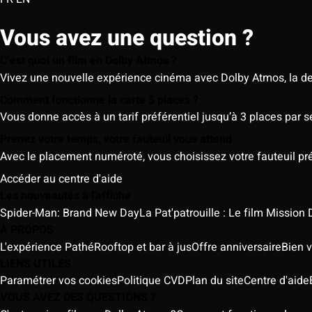
Vous avez une question ?
C’est quoi un film en Dolby Atmos ?
Vivez une nouvelle expérience cinéma avec Dolby Atmos, la der
Comment fonctionne la carte 5 places ?
Vous donne accès à un tarif préférentiel jusqu’à 3 places par 
Prenez votre temps, votre fauteuil vous attend
Avec le placement numéroté, vous choisissez votre fauteuil préf
Accéder au centre d'aide
Les nouveautés à l'affiche
Spider-Man: Brand New Day
La Pat'patrouille : Le film Mission 
À PROPOS
L'expérience Pathé
Rooftop et bar à jus
Offre anniversaire
Bien v
LIENS UTILES
Paramétrer vos cookies
Politique CVD
Plan du site
Centre d'aide
VOUS AVEZ DES QUESTIONS ?