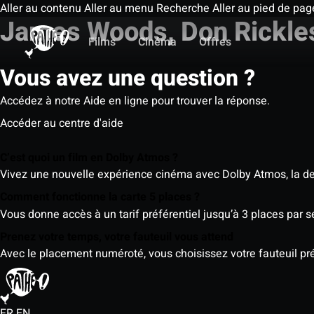
Aller au contenu
Aller au menu
Recherche
Aller au pied de pag
James Woods, Don Rickle
Films
Cinéma
Offres
Vous avez une question ?
Accédez à notre Aide en ligne pour trouver la réponse.
Accéder au centre d'aide
C’est quoi un film en Dolby Atmos ?
Vivez une nouvelle expérience cinéma avec Dolby Atmos, la der
Comment fonctionne la carte 5 places ?
Vous donne accès à un tarif préférentiel jusqu’à 3 places par 
Prenez votre temps, votre fauteuil vous attend
Avec le placement numéroté, vous choisissez votre fauteuil préf
FR
EN