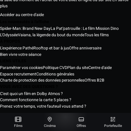
plus
Accéder au centre d'aide
Les nouveautés à l'affiche
Spider-Man: Brand New Day
La Pat'patrouille : Le film Mission Dino
L'Odyssée
Vaiana, la légende du bout du monde
Tous les films
À PROPOS
L'expérience Pathé
Rooftop et bar à jus
Offre anniversaire
Bien vivre votre séance
LIENS UTILES
Paramétrer vos cookies
Politique CVD
Plan du site
Centre d'aide
Espace recrutement
Conditions générales
Charte de protection des données personnelles
Offres B2B
VOUS AVEZ DES QUESTIONS ?
C'est quoi un film en Dolby Atmos ?
Comment fonctionne la carte 5 places ?
Prenez votre temps, votre fauteuil vous attend ?
Les Cinémas Pathé Sénégal © 2026
Tous droits réservés ®
Films
Cinéma
Offres
Portefeuille