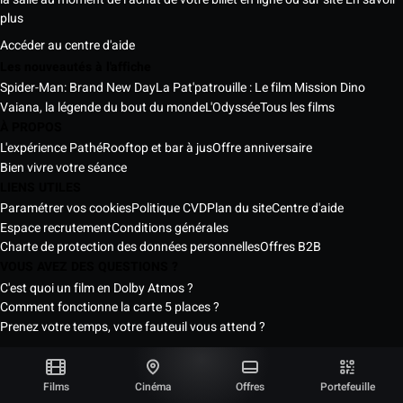
plus
Accéder au centre d'aide
Les nouveautés à l'affiche
Spider-Man: Brand New Day
La Pat'patrouille : Le film Mission Dino
Vaiana, la légende du bout du monde
L'Odyssée
Tous les films
À PROPOS
L'expérience Pathé
Rooftop et bar à jus
Offre anniversaire
Bien vivre votre séance
LIENS UTILES
Paramétrer vos cookies
Politique CVD
Plan du site
Centre d'aide
Espace recrutement
Conditions générales
Charte de protection des données personnelles
Offres B2B
VOUS AVEZ DES QUESTIONS ?
C'est quoi un film en Dolby Atmos ?
Comment fonctionne la carte 5 places ?
Prenez votre temps, votre fauteuil vous attend ?
Les Cinémas Pathé Sénégal © 2026
Tous droits réservés ®
Films
Cinéma
Offres
Portefeuille