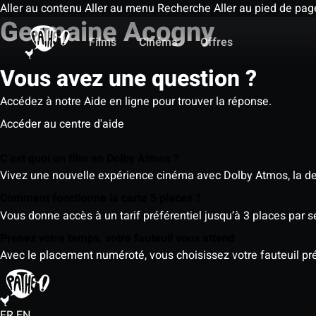
Aller au contenu
Aller au menu
Recherche
Aller au pied de pag
Germaine Acogny
Films
Cinéma
Offres
Vous avez une question ?
Accédez à notre Aide en ligne pour trouver la réponse.
Accéder au centre d'aide
C’est quoi un film en Dolby Atmos ?
Vivez une nouvelle expérience cinéma avec Dolby Atmos, la der
Comment fonctionne la carte 5 places ?
Vous donne accès à un tarif préférentiel jusqu’à 3 places par 
Prenez votre temps, votre fauteuil vous attend
Avec le placement numéroté, vous choisissez votre fauteuil préf
FR
EN