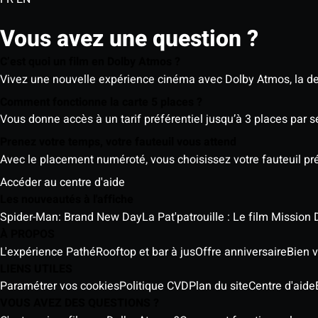
Vous avez une question ?
C’est quoi un film en Dolby Atmos ?
Vivez une nouvelle expérience cinéma avec Dolby Atmos, la der
Comment fonctionne la carte 5 places ?
Vous donne accès à un tarif préférentiel jusqu’à 3 places par 
Prenez votre temps, votre fauteuil vous attend
Avec le placement numéroté, vous choisissez votre fauteuil préf
Accéder au centre d'aide
Les nouveautés à l'affiche
Spider-Man: Brand New Day
La Pat'patrouille : Le film Mission 
À PROPOS
L'expérience Pathé
Rooftop et bar à jus
Offre anniversaire
Bien v
LIENS UTILES
Paramétrer vos cookies
Politique CVD
Plan du site
Centre d'aide
VOUS AVEZ DES QUESTIONS ?