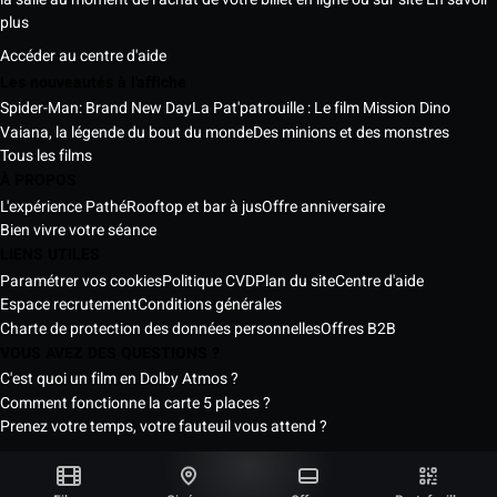
plus
Accéder au centre d'aide
Les nouveautés à l'affiche
Spider-Man: Brand New Day
La Pat'patrouille : Le film Mission Dino
Vaiana, la légende du bout du monde
Des minions et des monstres
Tous les films
À PROPOS
L'expérience Pathé
Rooftop et bar à jus
Offre anniversaire
Bien vivre votre séance
LIENS UTILES
Paramétrer vos cookies
Politique CVD
Plan du site
Centre d'aide
Espace recrutement
Conditions générales
Charte de protection des données personnelles
Offres B2B
VOUS AVEZ DES QUESTIONS ?
C'est quoi un film en Dolby Atmos ?
Comment fonctionne la carte 5 places ?
Prenez votre temps, votre fauteuil vous attend ?
Les Cinémas Pathé Sénégal © 2026